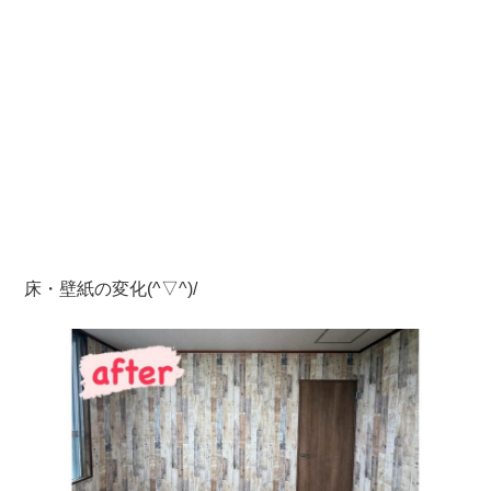
床・壁紙の変化(^▽^)/