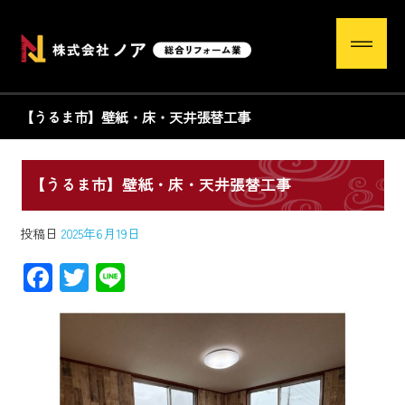
【うるま市】壁紙・床・天井張替工事
【うるま市】壁紙・床・天井張替工事
投稿日
2025年6月19日
F
T
Li
ac
wi
ne
e
tt
b
er
o