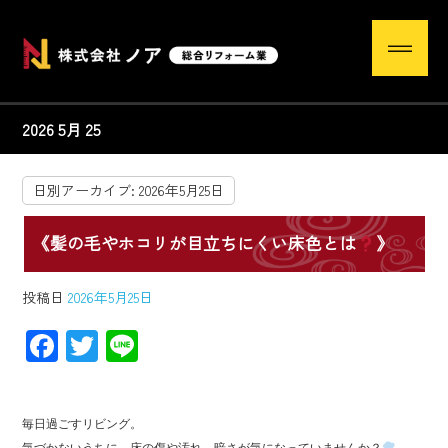
2026 5月 25
日別アーカイブ:
2026年5月25日
《髪の毛やホコリが目立ちにくい床色とは
》
投稿日
2026年5月25日
F
T
Li
ac
wi
ne
e
tt
毎日過ごすリビング。
b
er