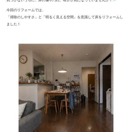
気づかないうちに、床の傷や汚れ、暗さが気になっていませんか？
o
今回のリフォームでは、
ok
「掃除のしやすさ」と「明るく見える空間」を意識して床をリフォームし
ました！