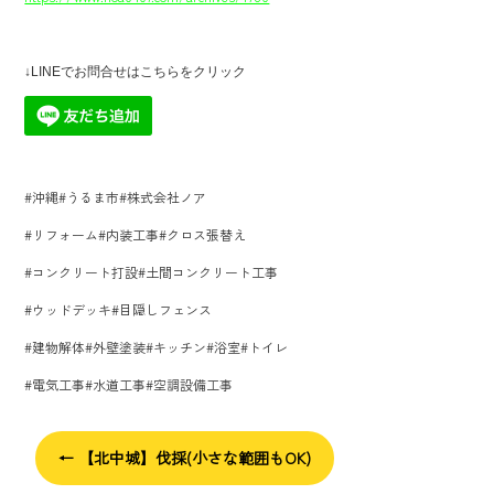
↓LINEでお問合せはこちらをクリック
#沖縄#うるま市#株式会社ノア
#リフォーム#内装工事#クロス張替え
#コンクリート打設#土間コンクリート工事
#ウッドデッキ#目隠しフェンス
#建物解体#外壁塗装#キッチン#浴室#トイレ
#電気工事#水道工事#空調設備工事
←
【北中城】伐採(小さな範囲もOK)