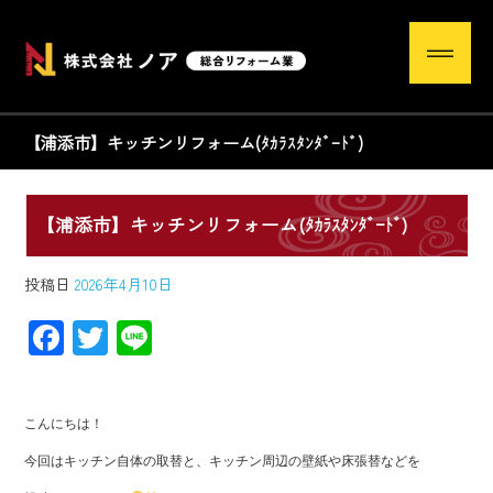
【浦添市】キッチンリフォーム(ﾀｶﾗｽﾀﾝﾀﾞｰﾄﾞ)
【浦添市】キッチンリフォーム(ﾀｶﾗｽﾀﾝﾀﾞｰﾄﾞ)
投稿日
2026年4月10日
F
T
Li
ac
wi
ne
e
tt
こんにちは！
b
er
今回はキッチン自体の取替と、キッチン周辺の壁紙や床張替などを
o