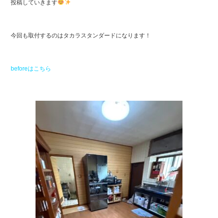
ok
投稿していきます
今回も取付するのはタカラスタンダードになります！
beforeはこちら