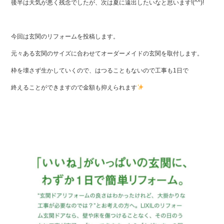
ok
後半は天気が悪く残念でしたが、次は夏に遠出したいなと思います!(^^)!
今回は玄関のリフォームを投稿します。
元々ある玄関のサイズに合わせてオーダーメイドの玄関を取付します。
枠を壊さず生かしていくので、はつることもないので工事も1日で
終えることができますので金額も抑えられます