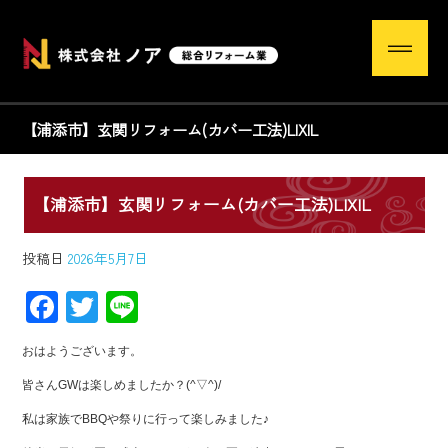
【浦添市】玄関リフォーム(カバー工法)LIXIL
【浦添市】玄関リフォーム(カバー工法)LIXIL
投稿日
2026年5月7日
F
T
Li
ac
wi
ne
おはようございます。
e
tt
皆さんGWは楽しめましたか？(^▽^)/
b
er
私は家族でBBQや祭りに行って楽しみました♪
o