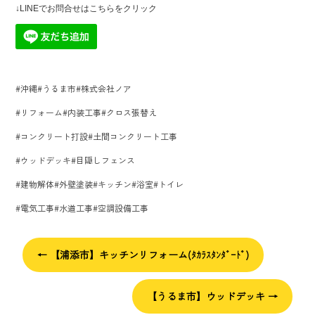
↓LINEでお問合せはこちらをクリック
#沖縄#うるま市#株式会社ノア
#リフォーム#内装工事#クロス張替え
#コンクリート打設#土間コンクリート工事
#ウッドデッキ#目隠しフェンス
#建物解体#外壁塗装#キッチン#浴室#トイレ
#電気工事#水道工事#空調設備工事
←
【浦添市】キッチンリフォーム(ﾀｶﾗｽﾀﾝﾀﾞｰﾄﾞ)
【うるま市】ウッドデッキ
→